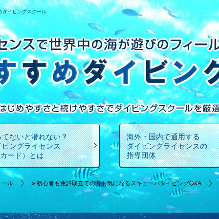
めダイビングスクール
ってないと潜れない？
海外・国内で通用する
イビングライセンス
ダイビングライセンスの
Cカード）とは
指導団体
クール
»
初心者も免許取立ての方も気になるスキューバダイビングQ&A