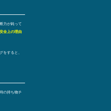
断力が鈍って
安全上の理由
グをすると、
時の持ち物チ