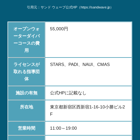
引用元：サンド ウェーブ公式HP（https://sandwave.jp）
オープンウォ
55,000円
ーター
ダイバ
ーコースの費
用
ライセンスが
STARS、PADI、NAUI、CMAS
取れる指導団
体
施設の有無
公式HPに記載なし
所在地
東京都新宿区西新宿1-16-10小勝ビル2
F
営業時間
11:00～19:00