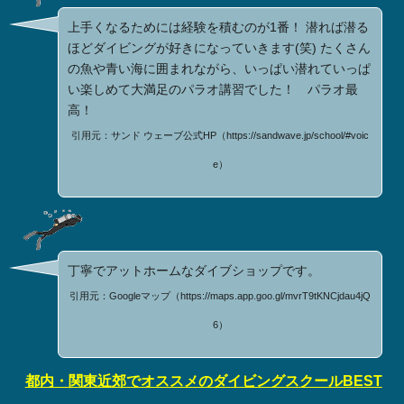
上手くなるためには経験を積むのが1番！ 潜れば潜る
ほどダイビングが好きになっていきます(笑) たくさん
の魚や青い海に囲まれながら、いっぱい潜れていっぱ
い楽しめて大満足のパラオ講習でした！ パラオ最
高！
引用元：サンド ウェーブ公式HP（https://sandwave.jp/school/#voic
e）
丁寧でアットホームなダイブショップです。
引用元：Googleマップ（https://maps.app.goo.gl/mvrT9tKNCjdau4jQ
6）
都内・関東近郊でオススメのダイビングスクールBEST