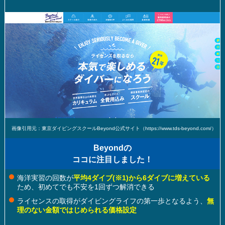
画像引用元：東京ダイビングスクールBeyond公式サイト（https://www.tds-beyond.com/）
Beyondの
ココに注目しました！
海洋実習の回数が
平均4ダイブ
(※1)
から6ダイブに増えている
ため、初めてでも不安を1回ずつ解消できる
ライセンスの取得がダイビングライフの第一歩となるよう、
無
理のない金額ではじめられる価格設定