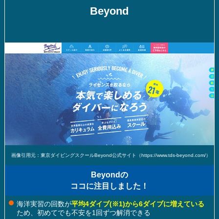
Beyond
画像引用元：東京ダイビングスクールBeyond公式サイト（https://www.tds-beyond.com/）
Beyondの
ココに注目しました！
海洋実習の回数が
平均4ダイブ
(※1)
から6ダイブに増えている
ため、初めてでも不安を1回ずつ解消できる