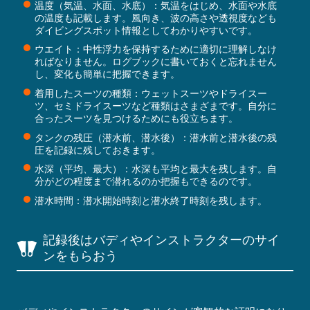
温度（気温、水面、水底）：気温をはじめ、水面や水底
の温度も記載します。風向き、波の高さや透視度なども
ダイビングスポット情報としてわかりやすいです。
ウエイト：中性浮力を保持するために適切に理解しなけ
ればなりません。ログブックに書いておくと忘れません
し、変化も簡単に把握できます。
着用したスーツの種類：ウェットスーツやドライスー
ツ、セミドライスーツなど種類はさまざまです。自分に
合ったスーツを見つけるためにも役立ちます。
タンクの残圧（潜水前、潜水後）：潜水前と潜水後の残
圧を記録に残しておきます。
水深（平均、最大）：水深も平均と最大を残します。自
分がどの程度まで潜れるのか把握もできるのです。
潜水時間：潜水開始時刻と潜水終了時刻を残します。
記録後はバディやインストラクターのサイ
ンをもらおう