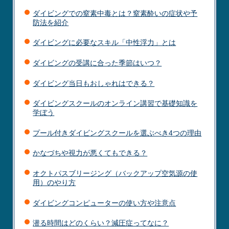
ダイビングでの窒素中毒とは？窒素酔いの症状や予
防法を紹介
ダイビングに必要なスキル「中性浮力」とは
ダイビングの受講に合った季節はいつ？
ダイビング当日もおしゃれはできる？
ダイビングスクールのオンライン講習で基礎知識を
学ぼう
プール付きダイビングスクールを選ぶべき4つの理由
かなづちや視力が悪くてもできる？
オクトパスブリージング（バックアップ空気源の使
用）のやり方
ダイビングコンピューターの使い方や注意点
潜る時間はどのくらい？減圧症ってなに？