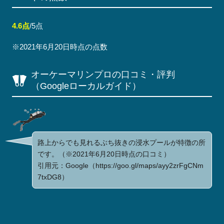
4.6点
/5点
※2021年6月20日時点の点数
オーケーマリンプロの口コミ・評判
（Googleローカルガイド）
路上からでも見れるぶち抜きの浸水プールが特徴の所
です。（※2021年6月20日時点の口コミ）
引用元：Google（https://goo.gl/maps/ayy2zrFgCNm
7txDG8）