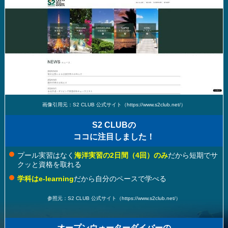
画像引用元：S2 CLUB 公式サイト（https://www.s2club.net/）
S2 CLUBの
ココに注目しました！
プール実習はなく
海洋実習の2日間（4回）のみ
だから短期でサ
クッと資格を取れる
学科はe-learning
だから自分のペースで学べる
参照元：S2 CLUB 公式サイト（https://www.s2club.net/）
オープンウォーターダイバーの