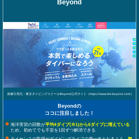
Beyond
画像引用元：東京ダイビングスクールBeyond公式サイト（https://www.tds-beyond.com/）
Beyondの
ココに注目しました！
海洋実習の回数が
平均4ダイブ
(※1)
から6ダイブに増えている
ため、初めてでも不安を1回ずつ解消できる
ライセンスの取得がダイビングライフの第一歩となるよう、
無