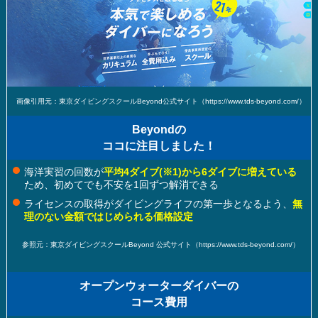
画像引用元：東京ダイビングスクールBeyond公式サイト（https://www.tds-beyond.com/）
Beyondの
ココに注目しました！
海洋実習の回数が
平均4ダイブ
(※1)
から6ダイブに増えている
ため、初めてでも不安を1回ずつ解消できる
ライセンスの取得がダイビングライフの第一歩となるよう、
無
理のない金額ではじめられる価格設定
参照元：東京ダイビングスクールBeyond 公式サイト（https://www.tds-beyond.com/）
オープンウォーターダイバーの
コース費用